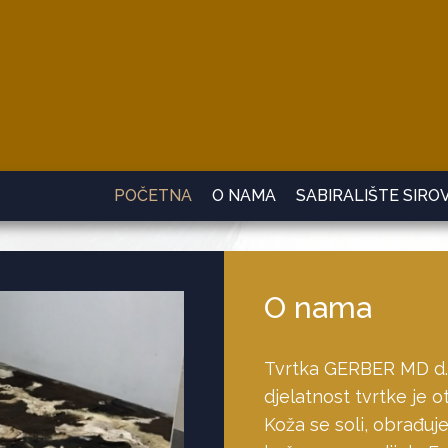
POČETNA
O NAMA
SABIRALIŠTE SIRO
O nama
Tvrtka GERBER MD d.o
djelatnost tvrtke je 
Koža se soli, obrađuj