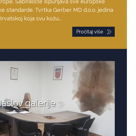
rope. Sabiralište ispunjava sve europske
e standarde. Tvrtka Gerber MD d.o.o. jedina
Hrvatskoj koja svu kožu...
Pročitaj više
aslov galerije