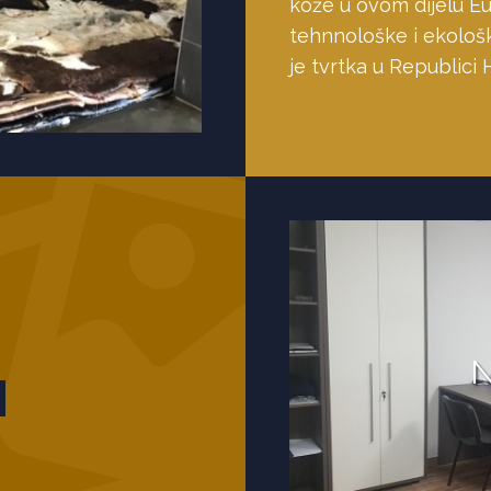
kože u ovom dijelu Eu
tehnnološke i ekološk
je tvrtka u Republici 
N