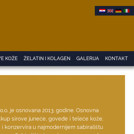
VE KOŽE
ŽELATIN I KOLAGEN
GALERIJA
KONTAKT
.o. je osnovana 2013. godine. Osnovna
otkup sirove juneće, goveđe i teleće kože.
e i konzervira u najmodernijem sabiralištu